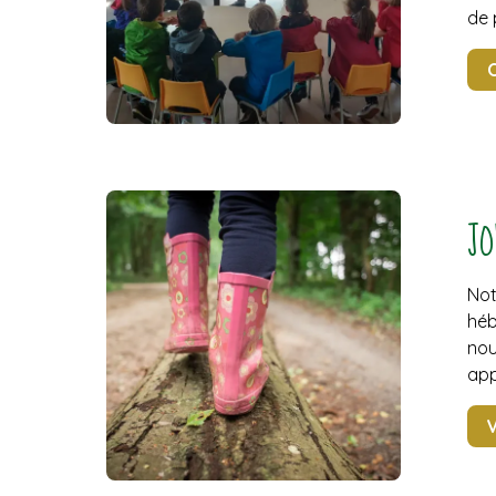
de 
O
JO
Not
héb
nou
app
V