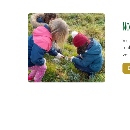
NO
Vou
mul
ver
D