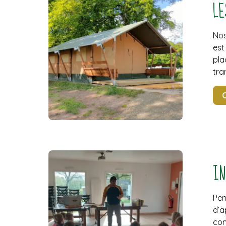
LE
Nos
est
pla
tra
O
IN
Pe
d’a
com