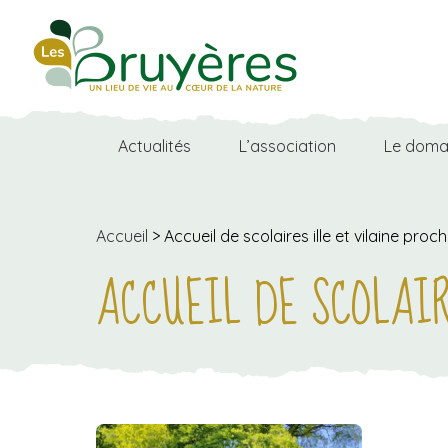
Skip
to
the
content
Actualités
L’association
Le doma
Accueil
>
Accueil de scolaires ille et vilaine pr
ACCUEIL DE SCOLAI