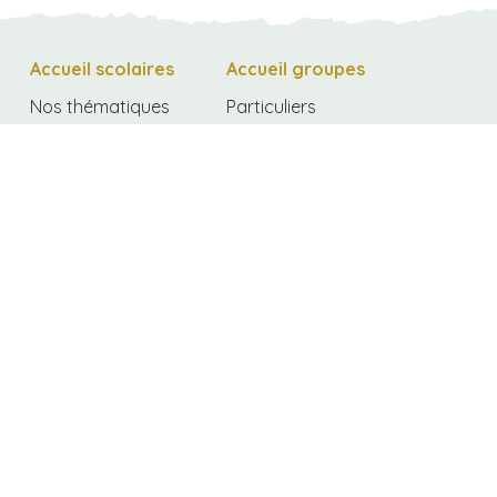
Accueil scolaires
Accueil groupes
Nos thématiques
Particuliers
Classes vertes
Séminaires
Journées nature
Colonies de
vacances
Intervention à
l’école