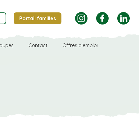
instagram
facebook
linkedin
e
Portail familles
oupes
Contact
Offres d’emploi