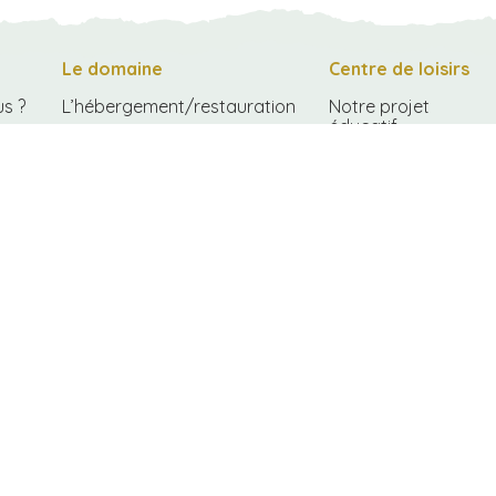
Le domaine
Centre de loisirs
s ?
L’hébergement/restauration
Notre projet
éducatif
Les tentes lodges
Le fonctionnement
La petite maison
Comment s’inscrire
Le centre équestre
Les tarifs du centre
L’école 1,2, Tree School
de loisirs
La mini-ferme
Les repas au centre
Les espaces naturels
Conditions
générales
d’inscription