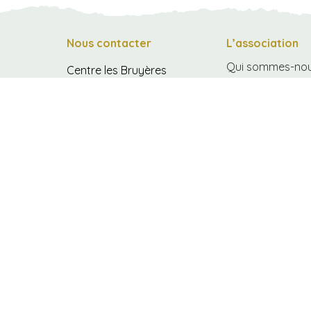
Nous contacter
L’association
Qui sommes-nou
Centre les Bruyères
300 Allée Marcel Lefeuvre
Historique
35310 Bréal-sous-Montfort
Projet associatif
02 99 60 60 00
accueil@lesbruyeres35.fr
Vie associative
du lundi au vendredi
de 9h à 18h
Nous rejoindre