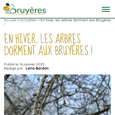
Skip
to
the
content
Accueil
>
Actualités
>
En hiver, les arbres dorment aux Bruyères
!
EN HIVER, LES ARBRES
DORMENT AUX BRUYÈRES !
Publié le 16 janvier 2025
Rédigé par :
Lena Bardon