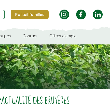
instagram
facebook
linkedin
e
Portail familles
oupes
Contact
Offres d’emploi
L’ACTUALITÉ DES BRUYÈRES