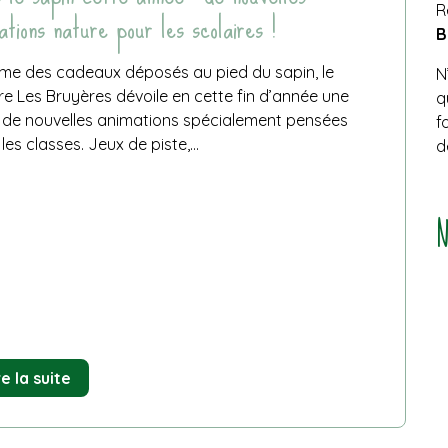
ations nature pour les scolaires !
R
B
e des cadeaux déposés au pied du sapin, le
N
e Les Bruyères dévoile en cette fin d’année une
q
e de nouvelles animations spécialement pensées
f
les classes. Jeux de piste,...
d
de
re la suite
Sous
le
sapin