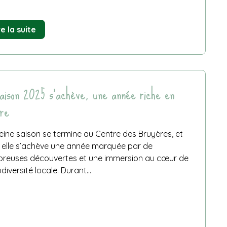
de
re la suite
4
bonnes
raisons
de
faire
une
aison 2025 s’achève, une année riche en
sortie
re
scolaire
en
septembre
/
eine saison se termine au Centre des Bruyères, et
octobre
 elle s’achève une année marquée par de
aux
Bruyères
reuses découvertes et une immersion au cœur de
odiversité locale. Durant...