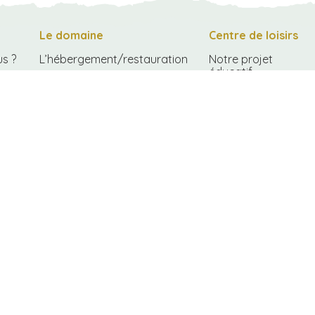
Le domaine
Centre de loisirs
s ?
L’hébergement/restauration
Notre projet
éducatif
Les tentes lodges
Le fonctionnement
La petite maison
Comment s’inscrire
Le centre équestre
Les tarifs du centre
L’école 1,2, Tree School
de loisirs
La mini-ferme
Les repas au centre
Les espaces naturels
Conditions
générales
d’inscription