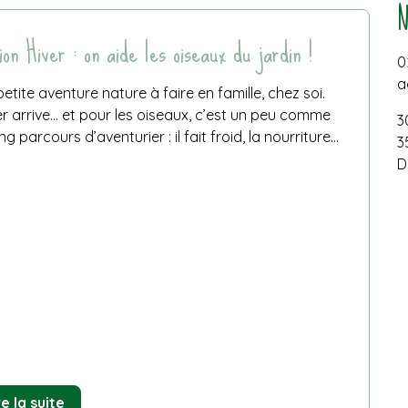
cette
année
:
ion Hiver : on aide les oiseaux du jardin !
de
0
nouvelles
animations
a
etite aventure nature à faire en famille, chez soi.
nature
er arrive… et pour les oiseaux, c’est un peu comme
pour
3
les
ng parcours d’aventurier : il fait froid, la nourriture...
3
scolaires
D
!
de
re la suite