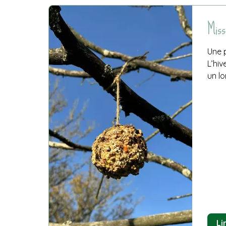
Miss
Une p
L’hiv
un lo
Li