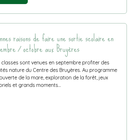
Mission
Hiver
:
on
aide
les
nnes raisons de faire une sortie scolaire en
oiseaux
embre / octobre aux Bruyères
du
jardin
!
 classes sont venues en septembre profiter des
vités nature du Centre des Bruyères. Au programme
ouverte de la mare, exploration de la forêt, jeux
riels et grands moments...