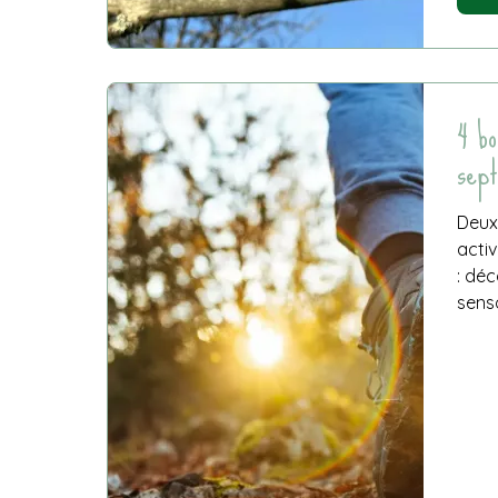
4 bo
sept
Deux
acti
: déc
senso