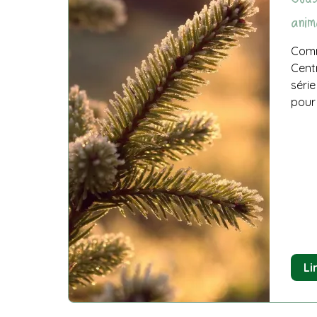
anim
Comm
Centr
séri
pour 
Li