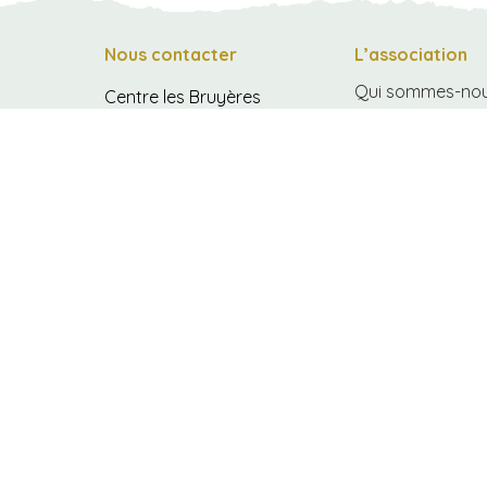
Nous contacter
L’association
Qui sommes-nou
Centre les Bruyères
300 Allée Marcel Lefeuvre
Historique
35310 Bréal-sous-Montfort
Projet associatif
02 99 60 60 00
accueil@lesbruyeres35.fr
Vie associative
du lundi au vendredi
de 9h à 18h
Nous rejoindre