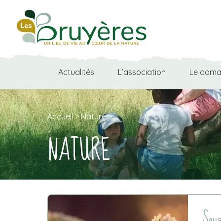
Skip
to
the
content
Actualités
L’association
Le doma
Accueil
>
Nature
NATURE
Sous