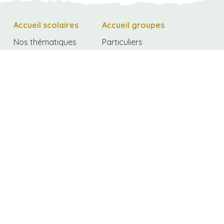
Accueil scolaires
Accueil groupes
Nos thématiques
Particuliers
Classes vertes
Séminaires
Journées nature
Colonies de
vacances
Intervention à
l’école